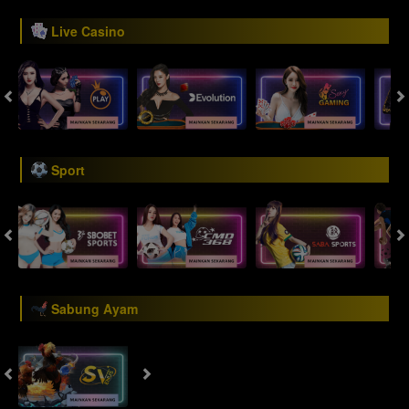
Live Casino
Sport
Sabung Ayam